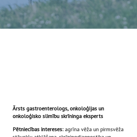
Ārsts gastroenterologs, onkoloģijas un
onkoloģisko slimību skrīninga eksperts
Pētniecības intereses:
agrīna vēža un pirmsvēža
stāvokļu atklāšana, skrīningdiagnostika un