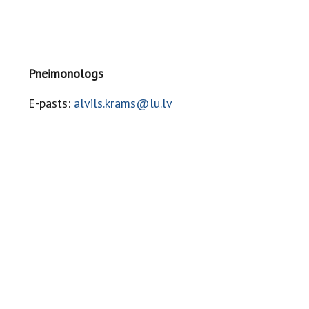
Pneimonologs
E-pasts:
alvils.krams@lu.lv