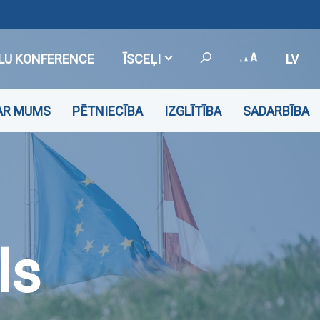
LU KONFERENCE
ĪSCEĻI
LV
AR MUMS
PĒTNIECĪBA
IZGLĪTĪBA
SADARBĪBA
RSONĀLS
ls