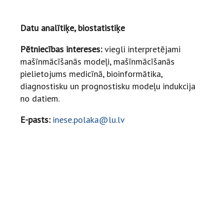
Datu analītiķe, biostatistiķe
Pētniecības intereses:
viegli interpretējami
mašīnmācīšanās modeļi, mašīnmācīšanās
pielietojums medicīnā, bioinformātika,
diagnostisku un prognostisku modeļu indukcija
no datiem.
E-pasts:
inese.polaka@lu.lv