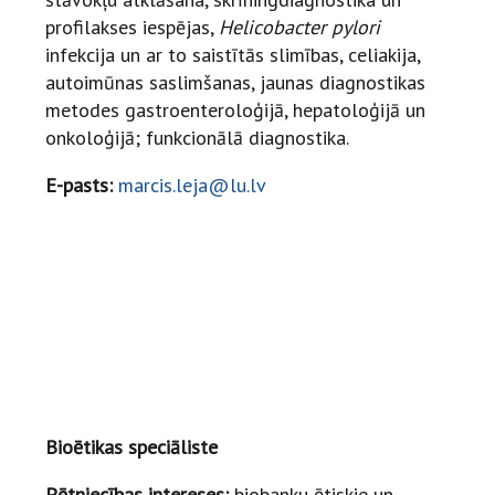
profilakses iespējas,
Helicobacter pylori
infekcija un ar to saistītās slimības, celiakija,
autoimūnas saslimšanas, jaunas diagnostikas
metodes gastroenteroloģijā, hepatoloģijā un
onkoloģijā; funkcionālā diagnostika.
E-pasts:
marcis.leja@lu.lv
Bioētikas speciāliste
Pētniecības intereses:
biobanku ētiskie un