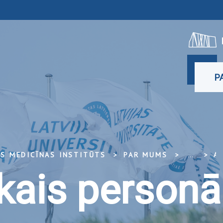
P
ĀS MEDICĪNAS INSTITŪTS
PAR MUMS
...
AKADĒMISKAIS PE
ais personā