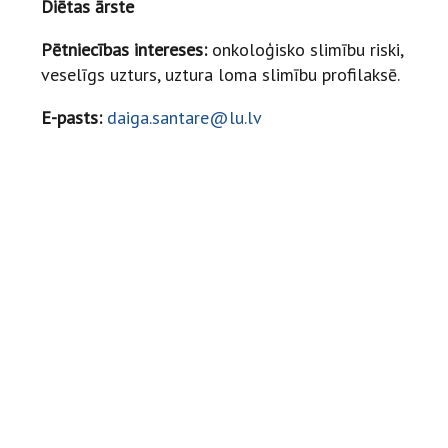
Diētas ārste
Pētniecības intereses:
onkoloģisko slimību riski,
veselīgs uzturs, uztura loma slimību profilaksē.
E-pasts:
daiga.santare@lu.lv