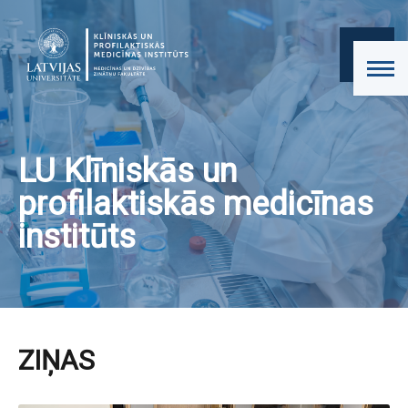
LU Klīniskās un
profilaktiskās medicīnas
institūts
ZIŅAS