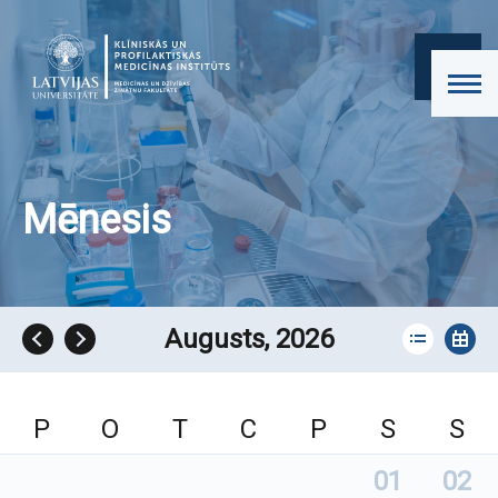
Mēnesis
Augusts, 2026
P
O
T
C
P
S
S
01
02