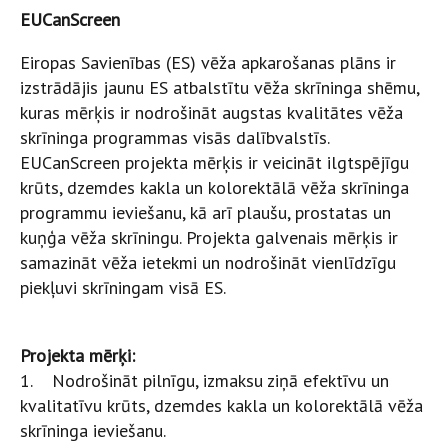
EUCanScreen
Eiropas Savienības (ES) vēža apkarošanas plāns ir
izstrādājis jaunu ES atbalstītu vēža skrīninga shēmu,
kuras mērķis ir nodrošināt augstas kvalitātes vēža
skrīninga programmas visās dalībvalstīs.
EUCanScreen projekta mērķis ir veicināt ilgtspējīgu
krūts, dzemdes kakla un kolorektālā vēža skrīninga
programmu ieviešanu, kā arī plaušu, prostatas un
kuņģa vēža skrīningu. Projekta galvenais mērķis ir
samazināt vēža ietekmi un nodrošināt vienlīdzīgu
piekļuvi skrīningam visā ES.
Projekta mērķi:
1. Nodrošināt pilnīgu, izmaksu ziņā efektīvu un
kvalitatīvu krūts, dzemdes kakla un kolorektālā vēža
skrīninga ieviešanu.