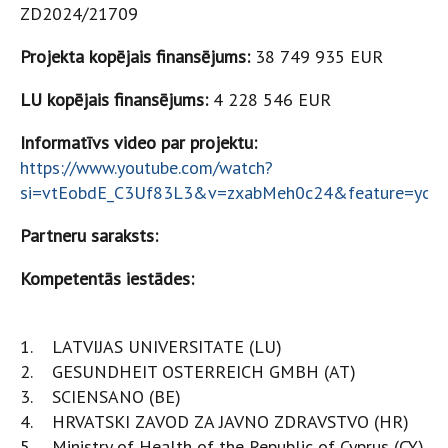
ZD2024/21709
Projekta kopējais finansējums:
38 749 935 EUR
LU kopējais finansējums:
4 228 546 EUR
Informatīvs video par projektu:
https://www.youtube.com/watch?
si=vtEobdE_C3Uf83L3&v=zxabMeh0c24&feature=yout
Partneru saraksts:
Kompetentās iestādes:
1. LATVIJAS UNIVERSITATE (LU)
2. GESUNDHEIT OSTERREICH GMBH (AT)
3. SCIENSANO (BE)
4. HRVATSKI ZAVOD ZA JAVNO ZDRAVSTVO (HR)
5. Ministry of Health of the Republic of Cyprus (CY)