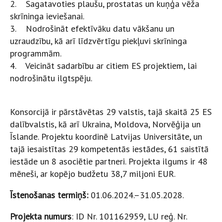
2. Sagatavoties plaušu, prostatas un kuņģa vēža
skrīninga ieviešanai.
3. Nodrošināt efektīvāku datu vākšanu un
uzraudzību, kā arī līdzvērtīgu piekļuvi skrīninga
programmām.
4. Veicināt sadarbību ar citiem ES projektiem, lai
nodrošinātu ilgtspēju.
Konsorcijā ir pārstāvētas 29 valstis, tajā skaitā 25 ES
dalībvalstis, kā arī Ukraina, Moldova, Norvēģija un
Īslande. Projektu koordinē Latvijas Universitāte, un
tajā iesaistītas 29 kompetentās iestādes, 61 saistītā
iestāde un 8 asociētie partneri. Projekta ilgums ir 48
mēneši, ar kopējo budžetu 38,7 miljoni EUR.
Īstenošanas termiņš:
01.06.2024.–31.05.2028.
Projekta numurs
: ID Nr. 101162959, LU reģ. Nr.