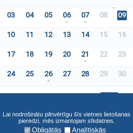
03
04
05
06
07
08
09
10
11
12
13
14
15
16
17
18
19
20
21
22
23
24
25
26
27
28
29
30
Lai nodrošinātu pilnvērtīgu šīs vietnes lietošanas
pieredzi, mēs izmantojam sīkdatnes.
Obligātās
Analītiskās