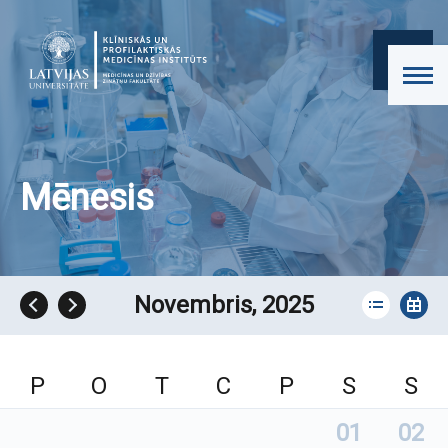
Mēnesis
Novembris, 2025
P
O
T
C
P
S
S
01
02