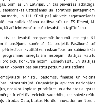
jas, Somijas un Latvijas, un tas pievēršas atbildīgai
, sabiedriskās uzticēšanās un izpratnes jautājumiem.
as partneris, un LU KPMI pašlaik veic sagatavošanās
gulējuma salīdzināšanu dalībvalstīs un ES līmenī, MI
 kā arī ieinteresēto pušu iesaisti un izglītošanu.
r Latvijas iesaisti programmā: kopumā iesniegts 61
iem finansējumu saņēmuši 11 projekti. Pasākumā arī
i pētniecības kvalitātes, redzamības un sabiedriskās
k programmu sniegtajām iespējām Baltijas valstu
šī projektu konkursa nozīmi Ziemeļvalstu un Baltijas
ā un kopvērtībās balstītu pētījumu attīstīšanā.
emeļvalstu Ministru padomes, finansē un veicina
bas infrastruktūrā. Organizācija apvieno nacionālos
jus, nosakot kopīgas prioritātes un atbalstot augstas
ērķis ir efektīvi veicināt sadarbību, kas sniedz reālu
rojs atrodas Oslo, blakus Nordic Innovation un Nordic