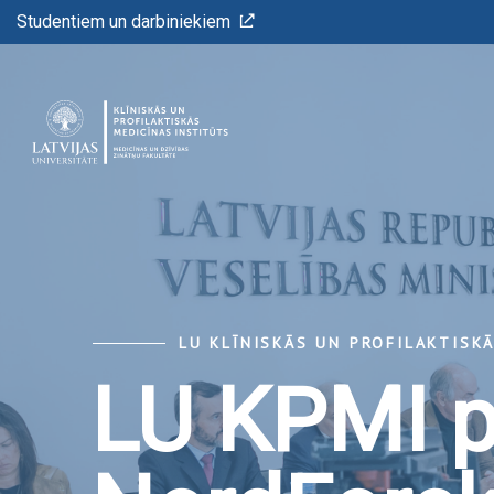
Studentiem un darbiniekiem
LU KLĪNISKĀS UN PROFILAKTISK
LU KPMI p