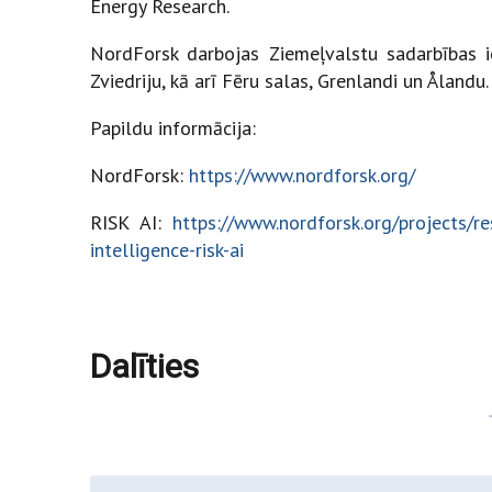
Energy Research.
NordForsk darbojas Ziemeļvalstu sadarbības iet
Zviedriju, kā arī Fēru salas, Grenlandi un Ålandu.
Papildu informācija:
NordForsk:
https://www.nordforsk.org/
RISK AI:
https://www.nordforsk.org/projects/re
intelligence-risk-ai
Dalīties