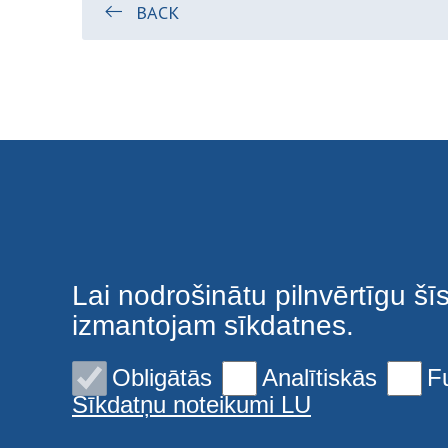
BACK
Lai nodrošinātu pilnvērtīgu šī
izmantojam sīkdatnes.
Obligātās
Analītiskās
F
Sīkdatņu noteikumi LU
© 2026 Latvijas Universitāte. Visas tiesības aizsargātas
Sīkdatnes