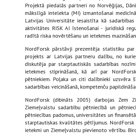
Projektā piedalās partneri no Norvēģijas, Dāni
mākslīgā intelekta (MI) izmantošanai medicīnā
Latvijas Universitāte iesaistīta kā sadarbīb
aktivitātes RISK AI īstenošanai - juridiskā re
radītā riska novērtēšanu un ietekmes mazināšanu,
NordForsk pārstāvji prezentēja statistiku pa
projekts ar Latvijas partneru dalību, no kur
diskutēja par starptautiskās sadarbības nozīm
ietekmes stiprināšanā, kā arī par NordFors
pētniekiem. Poļaka un citi dalībnieki uzsvēra 
sadarbības veicināšanā, kompetenču papildināšan
NordForsk (dibināts 2005) darbojas Zem Zi
Ziemeļvalstu sadarbību pētniecībā un pētniecī
pētniecības padomus, universitātes un finansētā
starptautiskas kvalitātes pētījumus. NordForsk m
ietekmi un Ziemeļvalstu pievienoto vērtību. Bi