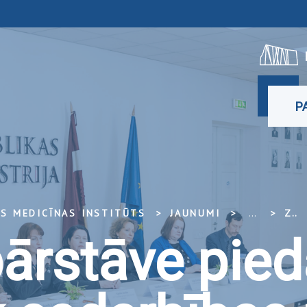
P
ĀS MEDICĪNAS INSTITŪTS
JAUNUMI
...
ZIŅA
ārstāve pied