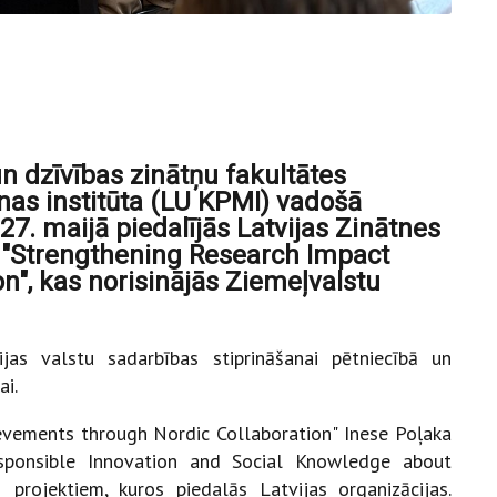
n dzīvības zinātņu fakultātes
īnas institūta (LU KPMI) vadošā
7. maijā piedalījās Latvijas Zinātnes
"Strengthening Research Impact
n", kas norisinājās Ziemeļvalstu
jas valstu sadarbības stiprināšanai pētniecībā un
ai.
hievements through Nordic Collaboration" Inese Poļaka
esponsible Innovation and Social Knowledge about
1 projektiem, kuros piedalās Latvijas organizācijas.