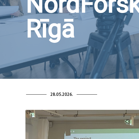
NordForsk
Rīgā
28.05.2026.