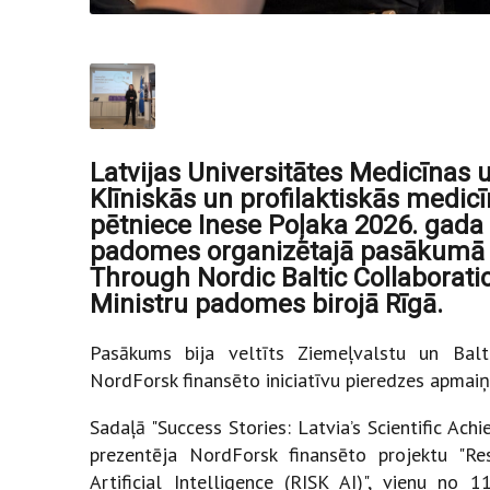
Latvijas Universitātes Medicīnas u
Klīniskās un profilaktiskās medic
pētniece Inese Poļaka 2026. gada 2
padomes organizētajā pasākumā 
Through Nordic Baltic Collaboratio
Ministru padomes birojā Rīgā.
Pasākums bija veltīts Ziemeļvalstu un Balti
NordForsk finansēto iniciatīvu pieredzes apmaiņ
Sadaļā "Success Stories: Latvia’s Scientific Ac
prezentēja NordForsk finansēto projektu "R
Artificial Intelligence (RISK AI)", vienu no 1