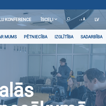
LU KONFERENCE
ĪSCEĻI
LV
AR MUMS
PĒTNIECĪBA
IZGLĪTĪBA
SADARBĪBA
alās