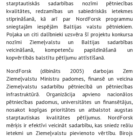
starptautiskās sadarbības nozīmi pētniecības
kvalitātes, redzamības un sabiedriskās ietekmes
stiprināšanā, kā arī par NordForsk programmu
sniegtajām iespējām Baltijas valstu pētniekiem.
Poļaka un citi dalībnieki uzsvēra šī projektu konkursa
nozīmi Ziemeļvalstu un Baltijas sadarbības
veicināšanā, kompetenču papildināšanā un
kopvērtībās balstītu pētījumu attīstīšanā.
NordForsk (dibināts 2005) darbojas Zem
Ziemeļvalstu Ministru padomes, finansē un veicina
Ziemeļvalstu sadarbību pētniecībā un pētniecības
infrastruktūrā. Organizācija apvieno nacionālos
pētniecības padomus, universitātes un finansētājus,
nosakot kopīgas prioritātes un atbalstot augstas
starptautiskas kvalitātes pētījumus. NordForsk
mērķis ir efektīvi veicināt sadarbību, kas sniedz reālu
ietekmi un Ziemeļvalstu pievienoto vērtību. Birojs