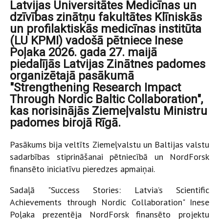
Latvijas Universitātes Medicīnas un
dzīvības zinātņu fakultātes Klīniskās
un profilaktiskās medicīnas institūta
(LU KPMI) vadošā pētniece Inese
Poļaka 2026. gada 27. maijā
piedalījās Latvijas Zinātnes padomes
organizētajā pasākumā
"Strengthening Research Impact
Through Nordic Baltic Collaboration",
kas norisinājās Ziemeļvalstu Ministru
padomes birojā Rīgā.
Pasākums bija veltīts Ziemeļvalstu un Baltijas valstu
sadarbības stiprināšanai pētniecībā un NordForsk
finansēto iniciatīvu pieredzes apmaiņai.
Sadaļā "Success Stories: Latvia’s Scientific
Achievements through Nordic Collaboration" Inese
Poļaka prezentēja NordForsk finansēto projektu