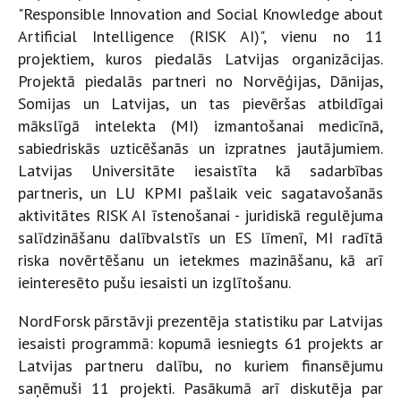
"Responsible Innovation and Social Knowledge about
Artificial Intelligence (RISK AI)", vienu no 11
projektiem, kuros piedalās Latvijas organizācijas.
Projektā piedalās partneri no Norvēģijas, Dānijas,
Somijas un Latvijas, un tas pievēršas atbildīgai
mākslīgā intelekta (MI) izmantošanai medicīnā,
sabiedriskās uzticēšanās un izpratnes jautājumiem.
Latvijas Universitāte iesaistīta kā sadarbības
partneris, un LU KPMI pašlaik veic sagatavošanās
aktivitātes RISK AI īstenošanai - juridiskā regulējuma
salīdzināšanu dalībvalstīs un ES līmenī, MI radītā
riska novērtēšanu un ietekmes mazināšanu, kā arī
ieinteresēto pušu iesaisti un izglītošanu.
NordForsk pārstāvji prezentēja statistiku par Latvijas
iesaisti programmā: kopumā iesniegts 61 projekts ar
Latvijas partneru dalību, no kuriem finansējumu
saņēmuši 11 projekti. Pasākumā arī diskutēja par