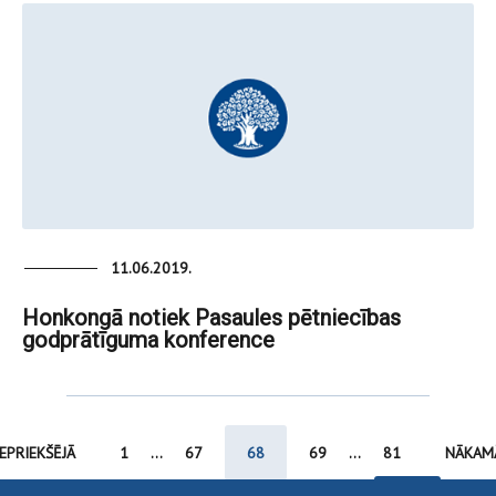
11.06.2019.
Honkongā notiek Pasaules pētniecības
godprātīguma konference
IEPRIEKŠĒJĀ
1
...
67
68
69
...
81
NĀKAM