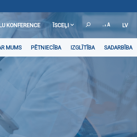
LU KONFERENCE
ĪSCEĻI
LV
AR MUMS
PĒTNIECĪBA
IZGLĪTĪBA
SADARBĪBA