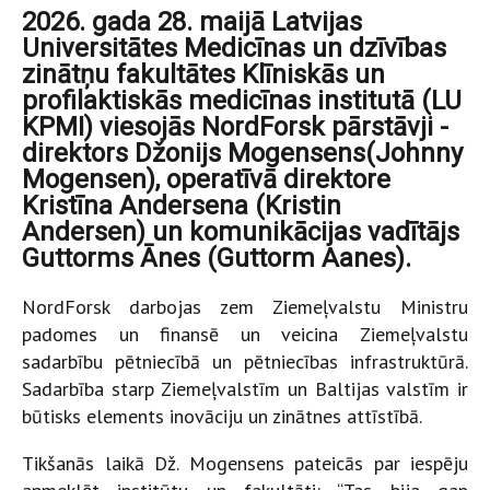
2026. gada 28. maijā Latvijas
Universitātes Medicīnas un dzīvības
zinātņu fakultātes Klīniskās un
profilaktiskās medicīnas institutā (LU
KPMI) viesojās NordForsk pārstāvji -
direktors Džonijs Mogensens(Johnny
Mogensen), operatīvā direktore
Kristīna Andersena (Kristin
Andersen) un komunikācijas vadītājs
Guttorms Ānes (Guttorm Aanes).
NordForsk darbojas zem Ziemeļvalstu Ministru
padomes un finansē un veicina Ziemeļvalstu
sadarbību pētniecībā un pētniecības infrastruktūrā.
Sadarbība starp Ziemeļvalstīm un Baltijas valstīm ir
būtisks elements inovāciju un zinātnes attīstībā.
Tikšanās laikā Dž. Mogensens pateicās par iespēju