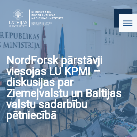
NordForsk pārstāvji
viesojas LU KPMI –
diskusijas par
Ziemeļvalstu un Baltijas
valstu sadarbību
pētniecībā