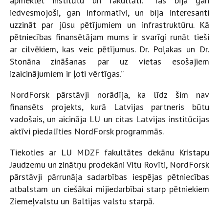
apmeklēt institūtu un fakultāti: “Tas bija gan
iedvesmojoši, gan informatīvi, un bija interesanti
uzzināt par jūsu pētījumiem un infrastruktūru. Kā
pētniecības finansētājam mums ir svarīgi runāt tieši
ar cilvēkiem, kas veic pētījumus. Dr. Poļakas un Dr.
Stonāna zināšanas par uz vietas esošajiem
izaicinājumiem ir ļoti vērtīgas.”
NordForsk pārstāvji norādīja, ka līdz šim nav
finansēts projekts, kurā Latvijas partneris būtu
vadošais, un aicināja LU un citas Latvijas institūcijas
aktīvi piedalīties NordForsk programmās.
Tiekoties ar LU MDZF fakultātes dekānu Kristapu
Jaudzemu un zinātņu prodekāni Vitu Rovīti, NordForsk
pārstāvji pārrunāja sadarbības iespējas pētniecības
atbalstam un ciešākai mijiedarbībai starp pētniekiem
Ziemeļvalstu un Baltijas valstu starpā.