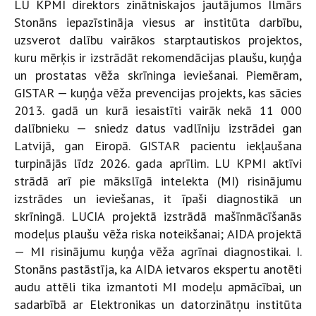
LU KPMI direktors zinātniskajos jautājumos Ilmārs
Stonāns iepazīstināja viesus ar institūta darbību,
uzsverot dalību vairākos starptautiskos projektos,
kuru mērķis ir izstrādāt rekomendācijas plaušu, kuņģa
un prostatas vēža skrīninga ieviešanai. Piemēram,
GISTAR — kuņģa vēža prevencijas projekts, kas sācies
2013. gadā un kurā iesaistīti vairāk nekā 11 000
dalībnieku — sniedz datus vadlīniju izstrādei gan
Latvijā, gan Eiropā. GISTAR pacientu iekļaušana
turpinājās līdz 2026. gada aprīlim. LU KPMI aktīvi
strādā arī pie mākslīgā intelekta (MI) risinājumu
izstrādes un ieviešanas, it īpaši diagnostikā un
skrīningā. LUCIA projektā izstrādā mašīnmācīšanās
modeļus plaušu vēža riska noteikšanai; AIDA projektā
— MI risinājumu kuņģa vēža agrīnai diagnostikai. I.
Stonāns pastāstīja, ka AIDA ietvaros ekspertu anotēti
audu attēli tika izmantoti MI modeļu apmācībai, un
sadarbībā ar Elektronikas un datorzinātņu institūta