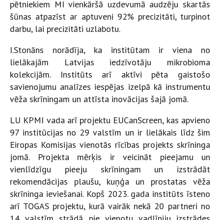
pētniekiem MI vienkāršā uzdevumā audzēju skartās
šūnas atpazīst ar aptuveni 92% precizitāti, turpinot
darbu, lai precizitāti uzlabotu.
I.Stonāns norādīja, ka institūtam ir viena no
lielākajām Latvijas iedzīvotāju mikrobioma
kolekcijām. Institūts arī aktīvi pēta gaistošo
savienojumu analīzes iespējas izelpā kā instrumentu
vēža skrīningam un attīsta inovācijas šajā jomā.
LU KPMI vada arī projektu EUCanScreen, kas apvieno
97 institūcijas no 29 valstīm un ir lielākais līdz šim
Eiropas Komisijas vienotās rīcības projekts skrīninga
jomā. Projekta mērķis ir veicināt pieejamu un
vienlīdzīgu pieeju skrīningam un izstrādāt
rekomendācijas plaušu, kuņģa un prostatas vēža
skrīninga ieviešanai. Kopš 2023. gada institūts īsteno
arī TOGAS projektu, kurā vairāk nekā 20 partneri no
14 valstīm strādā pie vienotu vadlīniju izstrādes