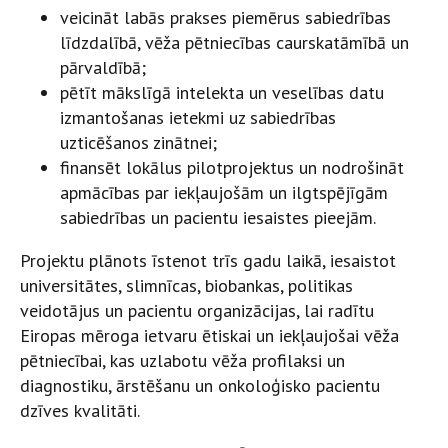
veicināt labās prakses piemērus sabiedrības
līdzdalībā, vēža pētniecības caurskatāmībā un
pārvaldībā;
pētīt mākslīgā intelekta un veselības datu
izmantošanas ietekmi uz sabiedrības
uzticēšanos zinātnei;
finansēt lokālus pilotprojektus un nodrošināt
apmācības par iekļaujošām un ilgtspējīgām
sabiedrības un pacientu iesaistes pieejām.
Projektu plānots īstenot trīs gadu laikā, iesaistot
universitātes, slimnīcas, biobankas, politikas
veidotājus un pacientu organizācijas, lai radītu
Eiropas mēroga ietvaru ētiskai un iekļaujošai vēža
pētniecībai, kas uzlabotu vēža profilaksi un
diagnostiku, ārstēšanu un onkoloģisko pacientu
dzīves kvalitāti.