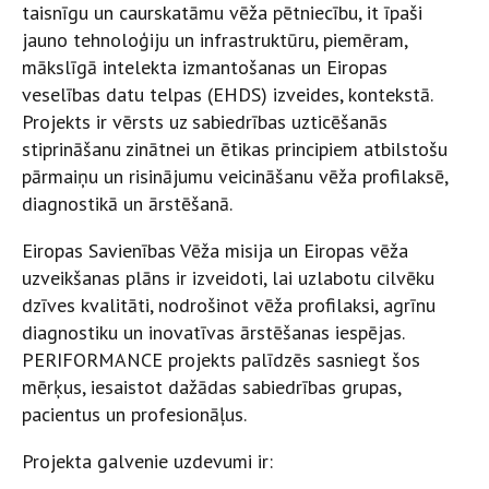
taisnīgu un caurskatāmu vēža pētniecību, it īpaši
jauno tehnoloģiju un infrastruktūru, piemēram,
mākslīgā intelekta izmantošanas un Eiropas
veselības datu telpas (EHDS) izveides, kontekstā.
Projekts ir vērsts uz sabiedrības uzticēšanās
stiprināšanu zinātnei un ētikas principiem atbilstošu
pārmaiņu un risinājumu veicināšanu vēža profilaksē,
diagnostikā un ārstēšanā.
Eiropas Savienības Vēža misija un Eiropas vēža
uzveikšanas plāns ir izveidoti, lai uzlabotu cilvēku
dzīves kvalitāti, nodrošinot vēža profilaksi, agrīnu
diagnostiku un inovatīvas ārstēšanas iespējas.
PERIFORMANCE projekts palīdzēs sasniegt šos
mērķus, iesaistot dažādas sabiedrības grupas,
pacientus un profesionāļus.
Projekta galvenie uzdevumi ir: