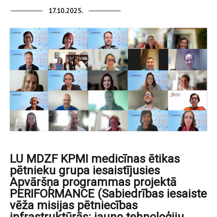
17.10.2025.
LU MDZF KPMI medicīnas ētikas
pētnieku grupa iesaistījusies
Apvāršņa programmas projektā
PERIFORMANCE (Sabiedrības iesaiste
vēža misijas pētniecības
infrastruktūrās: jauno tehnoloģiju