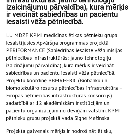
izaicinājumu pārvaldība), kura mērķis
ir veicināt sabiedrības un pacientu
iesaisti vēža pētniecībā.
LU MDZF KPMI medicīnas ētikas pētnieku grupa
iesaistījusies Apvāršņa programmas projektā
PERIFORMANCE (Sabiedrības iesaiste vēža misijas
pētniecības infrastruktūrās: jauno tehnoloģiju
izaicinājumu pārvaldība), kura mērķis ir veicināt
sabiedrības un pacientu iesaisti vēža pētniecībā.
Projektu koordinē BBMRI-ERIC (Biobanku un
biomolekulāro resursu pētniecības infrastruktūra –
Eiropas pētniecības infrastruktūras konsorcijs)
sadarbībā ar 12 akadēmiskām institūcijām un
pacientu organizācijām no deviņām valstīm. KPMI
pētnieku grupu projektā vada Signe Mežinska.
Projekta galvenais mērķis ir nodrošināt ētisku,