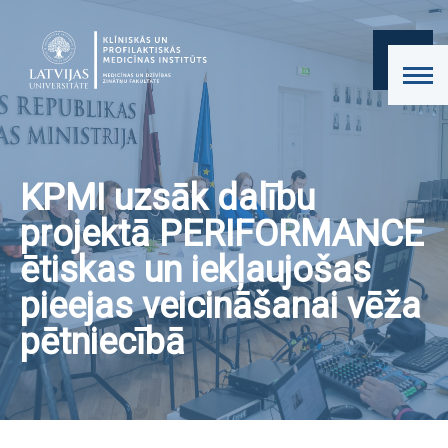
KPMI uzsāk dalību
projektā PERIFORMANCE
ētiskas un iekļaujošas
pieejas veicināšanai vēža
pētniecībā