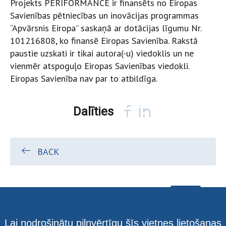
Projekts PERIFORMANCE ir finansēts no Eiropas
Savienības pētniecības un inovācijas programmas
“Apvārsnis Eiropa” saskaņā ar dotācijas līgumu Nr.
101216808, ko finansē Eiropas Savienība. Rakstā
paustie uzskati ir tikai autora(-u) viedoklis un ne
vienmēr atspoguļo Eiropas Savienības viedokli.
Eiropas Savienība nav par to atbildīga.
Dalīties
BACK
Lai nodrošinātu pilnvērtīgu šīs vietnes lietošanas