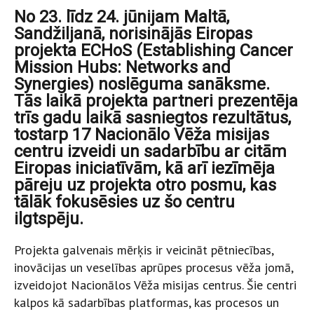
No 23. līdz 24. jūnijam Maltā,
Sandžiljanā, norisinājās Eiropas
projekta ECHoS (Establishing Cancer
Mission Hubs: Networks and
Synergies) noslēguma sanāksme.
Tās laikā projekta partneri prezentēja
trīs gadu laikā sasniegtos rezultātus,
tostarp 17 Nacionālo Vēža misijas
centru izveidi un sadarbību ar citām
Eiropas iniciatīvām, kā arī iezīmēja
pāreju uz projekta otro posmu, kas
tālāk fokusēsies uz šo centru
ilgtspēju.
Projekta galvenais mērķis ir veicināt pētniecības,
inovācijas un veselības aprūpes procesus vēža jomā,
izveidojot Nacionālos Vēža misijas centrus. Šie centri
kalpos kā sadarbības platformas, kas procesos un