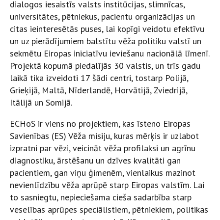
dialogos iesaistīs valsts institūcijas, slimnīcas,
universitātes, pētniekus, pacientu organizācijas un
citas ieinteresētās puses, lai kopīgi veidotu efektīvu
un uz pierādījumiem balstītu vēža politiku valstī un
sekmētu Eiropas iniciatīvu ieviešanu nacionālā līmenī.
Projektā kopumā piedalījās 30 valstis, un trīs gadu
laikā tika izveidoti 17 šādi centri, tostarp Polijā,
Grieķijā, Maltā, Nīderlandē, Horvātijā, Zviedrijā,
Itālijā un Somijā.
ECHoS ir viens no projektiem, kas īsteno Eiropas
Savienības (ES) Vēža misiju, kuras mērķis ir uzlabot
izpratni par vēzi, veicināt vēža profilaksi un agrīnu
diagnostiku, ārstēšanu un dzīves kvalitāti gan
pacientiem, gan viņu ģimenēm, vienlaikus mazinot
nevienlīdzību vēža aprūpē starp Eiropas valstīm. Lai
to sasniegtu, nepieciešama cieša sadarbība starp
veselības aprūpes speciālistiem, pētniekiem, politikas