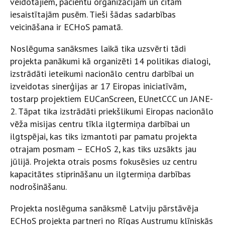
veidotājiem, pacientu organizācijām un citām
iesaistītajām pusēm. Tieši šādas sadarbības
veicināšana ir ECHoS pamatā.
Noslēguma sanāksmes laikā tika uzsvērti tādi
projekta panākumi kā organizēti 14 politikas dialogi,
izstrādāti ieteikumi nacionālo centru darbībai un
izveidotas sinerģijas ar 17 Eiropas iniciatīvām,
tostarp projektiem EUCanScreen, EUnetCCC un JANE-
2. Tāpat tika izstrādāti priekšlikumi Eiropas nacionālo
vēža misijas centru tīkla ilgtermiņa darbībai un
ilgtspējai, kas tiks izmantoti par pamatu projekta
otrajam posmam – ECHoS 2, kas tiks uzsākts jau
jūlijā. Projekta otrais posms fokusēsies uz centru
kapacitātes stiprināšanu un ilgtermiņa darbības
nodrošināšanu.
Projekta noslēguma sanāksmē Latviju pārstāvēja
ECHoS projekta partneri no Rīgas Austrumu klīniskās