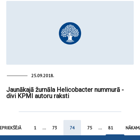
25.09.2018.
Jaunākajā žurnāla Helicobacter nummurā -
divi KPMI autoru raksti
IEPRIEKŠĒJĀ
1
...
73
74
75
...
81
NĀKAM